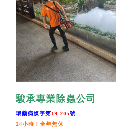
駿承專業除蟲公司
環藥病媒字第
19-205
號
24小時！全年無休