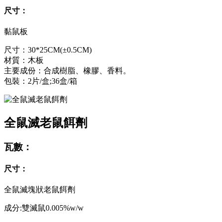
尺寸：
黏鼠板
尺寸：30*25CM(±0.5CM)
材質：木板
主要成份：合成樹脂、橡膠、香料。
包裝：2片/盒;36盒/箱
全鼠滅老鼠餌劑
瓦數：
尺寸：
全鼠滅塊狀老鼠餌劑
成分:雙滅鼠0.005%w/w