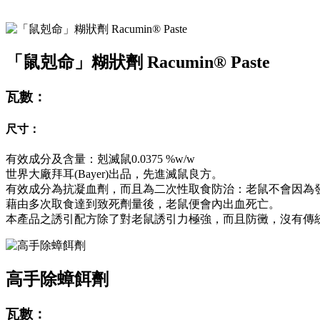
「鼠剋命」糊狀劑 Racumin® Paste
瓦數：
尺寸：
有效成分及含量：剋滅鼠0.0375 %w/w
世界大廠拜耳(Bayer)出品，先進滅鼠良方。
有效成分為抗凝血劑，而且為二次性取食防治：老鼠不會因為
藉由多次取食達到致死劑量後，老鼠便會內出血死亡。
本產品之誘引配方除了對老鼠誘引力極強，而且防黴，沒有傳
高手除蟑餌劑
瓦數：