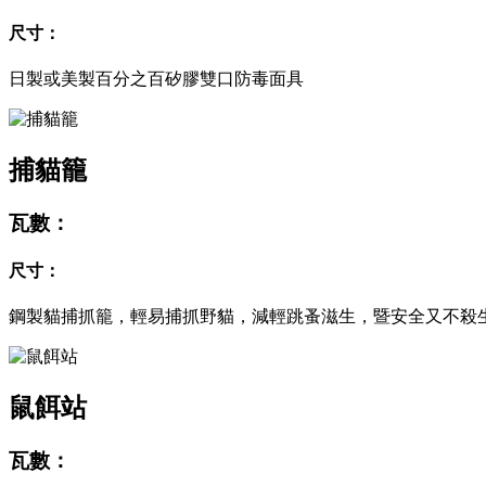
尺寸：
日製或美製百分之百矽膠雙口防毒面具
捕貓籠
瓦數：
尺寸：
鋼製貓捕抓籠，輕易捕抓野貓，減輕跳蚤滋生，暨安全又不殺
鼠餌站
瓦數：