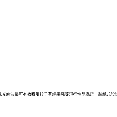
光線波長可有效吸引蚊子蒼蠅果蠅等飛行性昆蟲燈，黏紙式設計