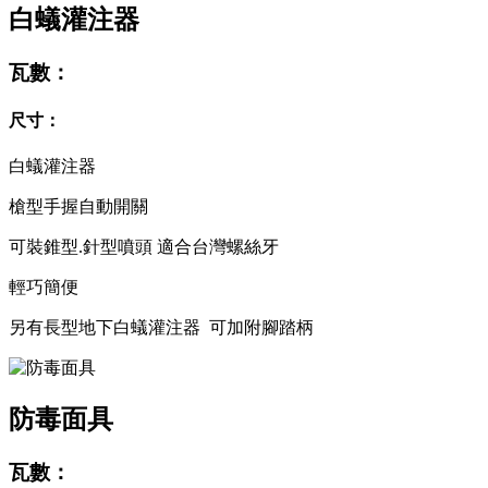
白蟻灌注器
瓦數：
尺寸：
白蟻灌注器
槍型手握自動開關
可裝錐型.針型噴頭 適合台灣螺絲牙
輕巧簡便
另有長型地下白蟻灌注器 可加附腳踏柄
防毒面具
瓦數：