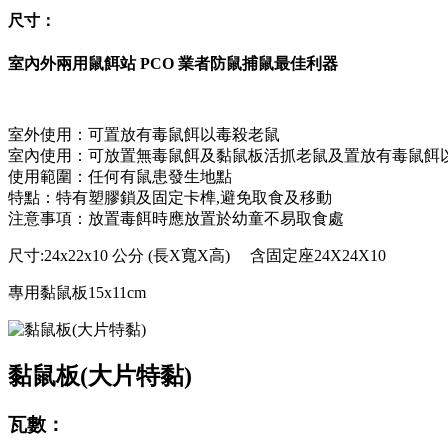
尺寸：
室內外兩用鼠餌站 PCO 業者防鼠捕鼠最佳利器
室外使用：可置放有毒鼠餌以毒殺老鼠
室內使用：可放置無毒鼠餌及黏鼠板活抓老鼠及置放有毒鼠餌
使用範圍：任何有鼠患發生地點
特點：特有塑膠鎖及固定卡榫,避免取食及移動
注意事項：放置毒餌時應放置於幼童不易取食處
尺寸:24x22x10 公分 (長X寬X高) 含固定座24X24X10
專用黏鼠板15x11cm
黏鼠板(大片特黏)
瓦數：