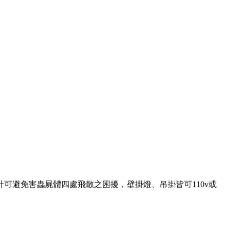
可避免害蟲屍體四處飛散之困擾，壁掛燈、吊掛皆可110v或