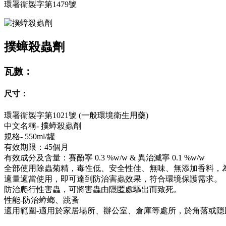
環署衛製字第1479號
撲蟑殺蟲劑
瓦數：
尺寸：
環署衛製字第1021號 (一般環境衛生用藥)
中文名稱- 撲蟑殺蟲劑
規格- 550ml/罐
有效期限：45個月
有效成分及含量：賽酚寧 0.3 %w/w & 異治滅寧 0.1 %w/w
全部使用除蟲菊精，毒性低、安全性佳、無味、無添加香料，
適量適當使用，即可達到防治害蟲效果，符合環境保護需求。
防治爬行性害蟲，可將害蟲由隱匿處驅出而致死。
性能-防治蟑螂、跳蚤
適用範圍-適用於家居場所、辦公室、倉庫等處所，於角落或隱