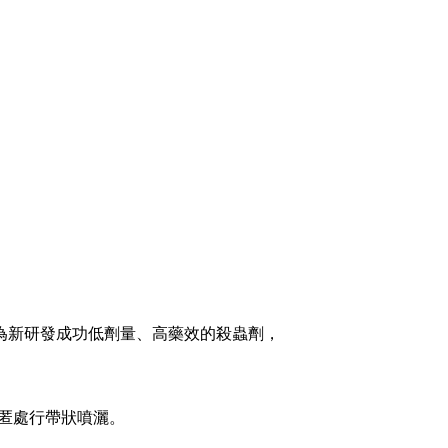
為新研發成功低劑量、高藥效的殺蟲劑，
匿處行帶狀噴灑。