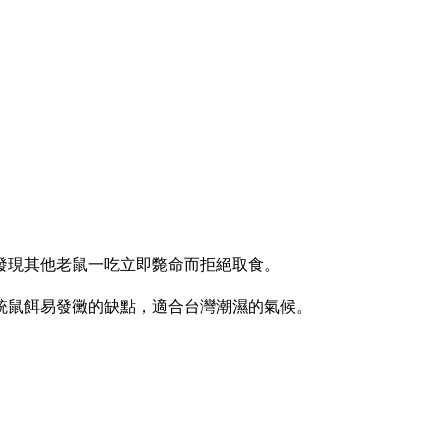
發現其他老鼠一吃立即斃命而拒絕取食。
統鼠餌易發黴的缺點，適合台灣潮濕的氣候。