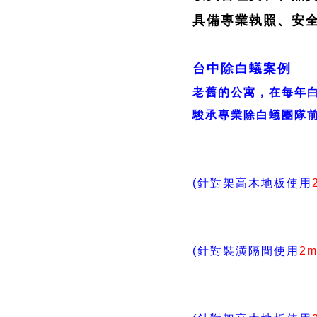
具備專業執照、安
台中除白蟻案例
老舊的公寓，在每年白
駿承專業除白蟻團隊
(針對架高木地板使用
(針對裝潢隔間使用
2