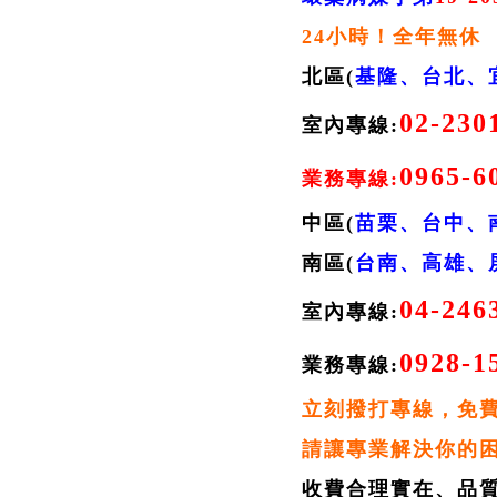
24小時！全年無休
北區(
基隆
、台北、
02-230
室內專線:
0965-6
業務專線:
中區(
苗栗、台中、
南區(
台南、高雄、
04-246
室內專線:
0928-1
業務專線:
立刻撥打專線，免
請讓專業解決你的
收費合理實在、品