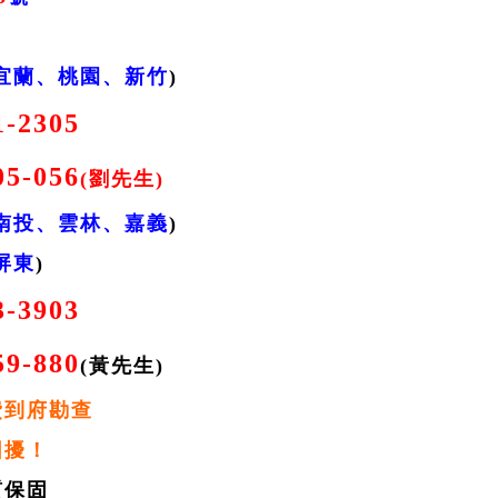
宜蘭、桃園、新竹
)
1-2305
05-056
(劉先生)
南投、雲林、嘉義
)
屏東
)
3-3903
59-880
(黃先生)
費到府勘查
困擾！
質保固