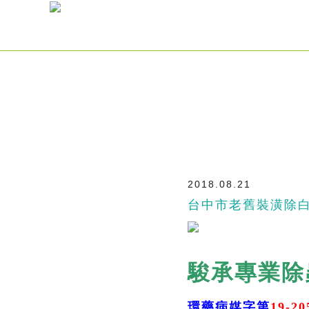
2018.08.21
台中市老舊裝潢除白
駿承專業除
環藥病媒字第
19-20