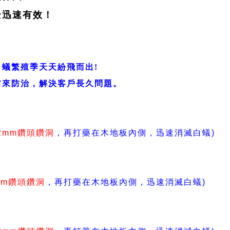
全迅速有效！
蟻繁殖季天天紛飛而出!
前來防治，解決客戶長久問題。
2mm鑽頭鑽洞
，再打藥在木地板內側，
迅速消滅白蟻)
mm鑽頭鑽洞
，再打藥在木地板內側，
迅速消滅白蟻)