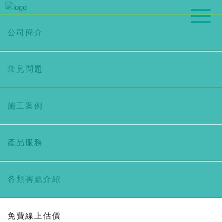
公司簡介
常見問題
施工案例
產品服務
各類害蟲介紹
白蟻介紹與防治
螞蟻介紹與防治
蒼蠅介紹與防治
蟑螂介紹與防治
蛾蚋介紹與防治
蚊蟲介紹與防治
老鼠介紹與防治
衣魚介紹與防治
跳蚤介紹與防治
隱翅蟲介紹與防治
蛀蟲介紹與防治
其他害蟲防治
免費線上估價